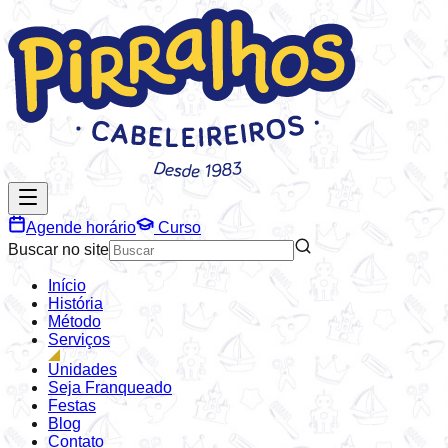
Agende horário
Curso
Buscar no site
Início
História
Método
Serviços
Unidades
Seja Franqueado
Festas
Blog
Contato