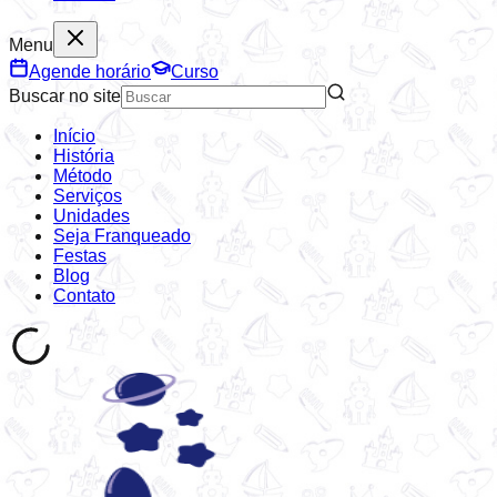
Menu
Agende horário
Curso
Buscar no site
Início
História
Método
Serviços
Unidades
Seja Franqueado
Festas
Blog
Contato